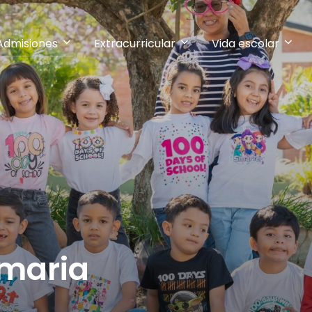
Admisiones
Extracurricular
Vida escolar
imaria