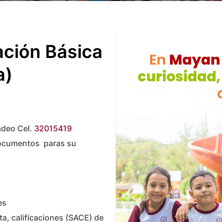
cación Básica
a)
adeo Cel.
32015419
documentos paras su
es
a, calificaciones (SACE) de